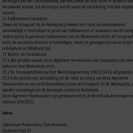
de hoogte van het factuurbedrag, dan wel, indien en voor zover er sprake is va
verzekerde schade, tot de hoogte van de onder de verzekering feitelijk uitgek
somma.
22. Faillissement/surseance
Zowel de Fotograaf als de Wederpartij hebben het recht de overeenkomst
onmiddellijk te beëindigen in geval van faillissement of surseance van betalin
andere partij. In geval van faillissement van de Wederpartij heeft de Fotograa
recht de verstrekte licentie te beëindigen, tenzij de gevolgen hiervan in strijd
redelijkheid en billijkheid zijn.
23. Rechts- en forumkeuze
23.1 Alle gevallen waarin deze Algemene Voorwaarden van toepassing zijn, wo
beheerst door Nederlands recht.
23.2 De toepasselijkheid van het Weens Koopverdrag 1980 (CISG) is uitgesloten
23.3 Ieder geschil met betrekking tot de tekst en uitleg van deze Algemene
Voorwaarden en een rechtsbetrekking tussen de Fotograaf en de Wederpartij, 
worden voorgelegd aan de bevoegde rechter in Nederland.
Deze Algemene Voorwaarden zijn gedeponeerd bij de Rechtbank Amsterdam o
nummer [84/2011].
Adres
Lighthouse Productions / Dirk Verwoerd
Gesloten Stad 25