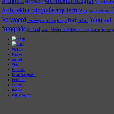
Architekturfotograf
Architekt
Architektur
Architektur Fo
Architekturfotografie
arquitectura
België
Deutschland
Verwoerd
fotograaf
foto
foto's
Europe
Dronefotografie
Duitsland
fotografie
Nederland
Holland
Netherlands
Pavilion
vastg
SBB
interieur
Welkom
Nieuws
Archief
Visie
Portfolio
Dronefotografie
Inspiratie
Steden
Boeken
Dirk Verwoerd