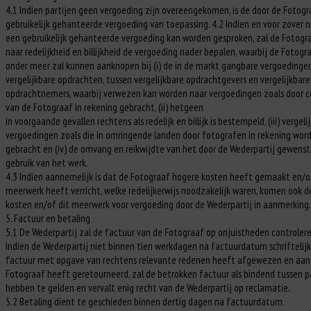
4.1 Indien partijen geen vergoeding zijn overeengekomen, is de door de Fotogr
gebruikelijk gehanteerde vergoeding van toepassing. 4.2 Indien en voor zover n
een gebruikelijk gehanteerde vergoeding kan worden gesproken, zal de Fotogr
naar redelijkheid en billijkheid de vergoeding nader bepalen, waarbij de Fotogr
onder meer zal kunnen aanknopen bij (i) de in de markt gangbare vergoedinge
vergelijkbare opdrachten, tussen vergelijkbare opdrachtgevers en vergelijkbare
opdrachtnemers, waarbij verwezen kan worden naar vergoedingen zoals door co
van de Fotograaf in rekening gebracht, (ii) hetgeen
in voorgaande gevallen rechtens als redelijk en billijk is bestempeld, (iii) vergel
vergoedingen zoals die in omringende landen door fotografen in rekening wor
gebracht en (iv) de omvang en reikwijdte van het door de Wederpartij gewens
gebruik van het werk.
4.3 Indien aannemelijk is dat de Fotograaf hogere kosten heeft gemaakt en/o
meerwerk heeft verricht, welke redelijkerwijs noodzakelijk waren, komen ook 
kosten en/of dit meerwerk voor vergoeding door de Wederpartij in aanmerking.
5. Factuur en betaling
5.1 De Wederpartij zal de factuur van de Fotograaf op onjuistheden controlere
Indien de Wederpartij niet binnen tien werkdagen na factuurdatum schriftelijk
factuur met opgave van rechtens relevante redenen heeft afgewezen en aan
Fotograaf heeft geretourneerd, zal de betrokken factuur als bindend tussen p
hebben te gelden en vervalt enig recht van de Wederpartij op reclamatie.
5.2 Betaling dient te geschieden binnen dertig dagen na factuurdatum.