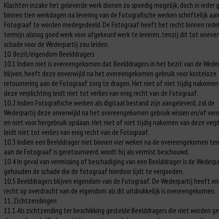
Klachten inzake het geleverde werk dienen zo spoedig mogelijk, doch in ieder 
binnen tien werkdagen na levering van de Fotografische werken schriftelijk aa
Fotograaf te worden medegedeeld. De Fotograaf heeft het recht binnen redel
termijn alsnog goed werk voor afgekeurd werk te leveren, tenzij dit tot oneve
schade voor de Wederpartij zou leiden.
10. Bezit/eigendom Beelddragers
10.1 Indien niet is overeengekomen dat Beelddragers in het bezit van de Weder
blijven, heeft deze onverwijld na het overeengekomen gebruik voor kosteloze
retournering aan de Fotograaf zorg te dragen. Het niet of niet tijdig nakomen
deze verplichting leidt niet tot verlies van enig recht van de Fotograaf.
10.2 Indien Fotografische werken als digitaal bestand zijn aangeleverd, zal de
Wederpartij deze onverwijld na het overeengekomen gebruik wissen en/of vern
en niet voor hergebruik opslaan. Het niet of niet tijdig nakomen van deze verp
leidt niet tot verlies van enig recht van de Fotograaf.
10.3 Indien een Beelddrager niet binnen vier weken na de overeengekomen ter
aan de Fotograaf is geretourneerd, wordt hij als vermist beschouwd.
10.4 In geval van vermissing of beschadiging van een Beelddrager is de Wederpa
gehouden de schade die de fotograaf hierdoor lijdt te vergoeden.
10.5 Beelddragers blijven eigendom van de Fotograaf. De Wederpartij heeft en
recht op overdracht van de eigendom als dit uitdrukkelijk is overeengekomen.
11. Zichtzendingen
11.1 Als zichtzending ter beschikking gestelde Beelddragers die niet worden ge