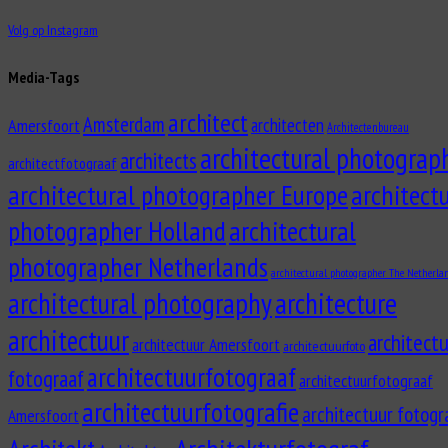
Volg op Instagram
Media-Tags
architect
Amsterdam
architecten
Amersfoort
Architectenbureau
architectural photograp
architects
architectfotograaf
architectural photographer Europe
architect
photographer Holland
architectural
photographer Netherlands
architectural photographer The Netherla
architectural photography
architecture
architectuur
architect
architectuur Amersfoort
architectuurfoto
architectuurfotograaf
fotograaf
architectuurfotograaf
architectuurfotografie
architectuur fotogr
Amersfoort