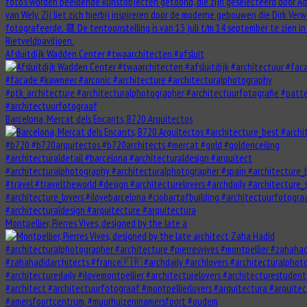
Afsluitdijk Wadden Center #twaarchitecten #afsluit
Barcelona, Mercat dels Encants, B720 Arquitectos
Montpellier, Pierres Vives, designed by the late a
#amersfoortcentrum, #muurhuizeninamersfoort #oudem