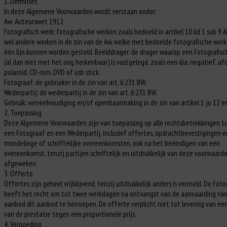
1. Definities
In deze Algemene Voorwaarden wordt verstaan onder:
Aw: Auteurswet 1912
Fotografisch werk: fotografische werken zoals bedoeld in artikel 10 lid 1 sub 9 
wel andere werken in de zin van de Aw, welke met bedoelde fotografische wer
één lijn kunnen worden gesteld. Beelddrager: de drager waarop een Fotografisc
(al dan niet met het oog herkenbaar) is vastgelegd, zoals een dia, negatief, afd
polaroid, CD-rom, DVD of usb stick.
Fotograaf: de gebruiker in de zin van art. 6:231 BW.
Wederpartij: de wederpartij in de zin van art. 6:231 BW.
Gebruik: verveelvoudiging en/of openbaarmaking in de zin van artikel 1 jo 12 e
2. Toepassing
Deze Algemene Voorwaarden zijn van toepassing op alle rechtsbetrekkingen t
een Fotograaf en een Wederpartij, inclusief offertes, opdrachtbevestigingen e
mondelinge of schriftelijke overeenkomsten, ook na het beëindigen van een
overeenkomst, tenzij partijen schriftelijk en uitdrukkelijk van deze voorwaarde
afgeweken.
3. Offerte
Offertes zijn geheel vrijblijvend, tenzij uitdrukkelijk anders is vermeld. De Fot
heeft het recht om tot twee werkdagen na ontvangst van de aanvaarding van
aanbod dit aanbod te herroepen. De offerte verplicht niet tot levering van ee
van de prestatie tegen een proportionele prijs.
4. Vergoeding