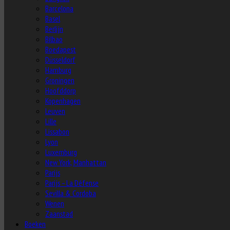
Barcelona
Basel
Berlijn
Bilbao
Boedapest
Düsseldorf
Hamburg
Groningen
Hoofddorp
Kopenhagen
Leuven
Lille
Lissabon
Lyon
Luxemburg
New York, Manhattan
Parijs
Parijs – La Défense
Sevilla & Cordoba
Wenen
Zaanstad
Boeken