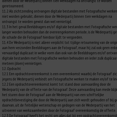
dienen door de Wederpartij binnen tien werkdagen na ontvangst te worden
geretourneerd.
11.2 Als zichtzending ontvangen digitale bestanden met Fotografische werken
niet worden gebruikt, dienen door de Wederpartij binnen tien werkdagen na
ontvangst te worden gewist dan wel vernietigd.
11.3 In het geval Beelddragers en/of digitale bestanden met Fotografische we
langer worden behouden dan de overeengekomen periode, is de Wederpartij g
de schade die de Fotograaf hierdoor lijdt te vergoeden.
11.4 De Wederpartij is niet alleen verplicht tot tijdige retournering van de orig
aan hem verzonden Beelddragers aan de Fotograaf, maar hij zal ook geen enke
vervaardigd duplicaat in welke vorm dan ook van de Beelddragers en/of ontva
digitale bestanden met Fotografische werken behouden en ieder zulk duplicaa
meteen (doen) vernietigen.
12. Opdracht
12.1 Een opdrachtovereenkomst is een overeenkomst waarbij de Fotograaf zi
jegens de Wederpartij verbindt om Fotografische werken te maken en/of te le
12.2 Een opdrachtovereenkomst komt tot stand door aanvaarding door de
Wederpartij van de offerte van de Fotograaf. Deze aanvaarding kan mede blijk
het sturen door de Fotograaf aan de Wederpartij van een schriftelijke
opdrachtbevestiging die door de Wederpartij aan zich wordt gehouden of bij 
daarvan, uit de feitelijke wetenschap en gedogen van de Wederpartij van het
uitvoeren van werkzaamheden door de Fotograaf overeenkomstig de offerte.
12.3 De Fotograaf heeft het recht om alles dat bij een opdrachtovereenkomst