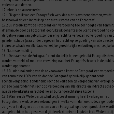
verlenen aan derden.
17. Inbreuk op auteursrecht
17.1 Elk gebruik van een Fotografisch werk dat niet is overeengekomen, wordt
beschouwd als een inbreuk op het auteursrecht van de Fotograaf.
17.2 Bij inbreuk komt de Fotograaf een vergoeding toe ter hoogte van tenmin
driemaal de door de Fotograaf gebruikelijk gehanteerde licentievergoeding vo
dergelijke vorm van gebruik, zonder enig recht te verliezen op vergoeding van 
geleden schade (waaronder begrepen het recht op vergoeding van alle directe
indirecte schade en alle daadwerkelijke gerechtelijke en buitengerechtelijke k
18. Naamsvermelding
18.1 De naam van de Fotograaf dient duidelijk bij een gebruikt Fotografisch we
worden vermeld, of met een verwijzing naar het Fotografisch werk in de public
worden opgenomen.
18.2 Bij niet-nakoming van deze voorwaarde komt de Fotograaf een vergoedi
van tenminste 100% van de door de Fotograaf gebruikelijk gehanteerde
licentievergoeding, zonder enig recht te verliezen op vergoeding van overige 
schade (waaronder het recht op vergoeding van alle directe en indirecte schad
alle daadwerkelijke gerechtelijke en buitengerechtelijke kosten).
18.3 Wanneer de Wederpartij schriftelijk toestemming heeft verkregen het
Fotografische werk te verveelvoudigen, in welke vorm dan ook, is deze gehoude
zorg voor te dragen dat de naam van de Fotograaf op deze reproducties word
aangebracht. In het geval van digitale/elektronische kopieën is de Wederpartij