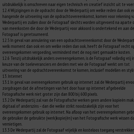
uitdrukkelijk is omschreven naar eigen technisch en creatief inzicht uit te voer
12.4 Wijzigingen in de opdracht door de Wederpartij om welke reden dan ook e
hangende de uitvoering van de opdrachtovereenkomst, komen voor rekening v
Wederpartij en zullen door de Fotograaf slechts worden uitgevoerd na aparte 
van meerkosten die door de Wederpartij voor akkoord is ondertekend en aan d
Fotograaf is geretourneerd.
12.5 In geval van annulering van een opdrachtovereenkomst door de Wederpart
welk moment dan ook en om welke reden dan ook, heeft de Fotograaf recht o
overeengekomen vergoeding, verminderd met de nog niet gemaakte kosten.
12.6 Tenzij uitdrukkelijk anders overeengekomen, is de Fotograaf volledig vrij i
keuze van de toeleveranciers en derden met wie de Fotograaf werkt om tot
uitvoering van de opdrachtovereenkomst te komen, inclusief modellen en styli
13. Internet
13.1 In geval van overeengekomen gebruik op internet zal de Wederpartij ervo
zorgdragen dat de afmetingen van het door haar op internet afgebeelde
Fotografische werk niet groter zijn dan 800 bij 600 pixels.
13.2 De Wederpartij zal van de Fotografische werken geen andere kopieën mak
digitaal of anderszins – dan die welke strikt noodzakelijk zijn voor het
overeengekomen gebruik op internet. Na afloop van het overeengekomen gebr
de gebruiker de gebruikte (werk)kopie(ën) van het Fotografische werk wissen d
vernietigen.
13.3 De Wederpartij zal de Fotograaf vrijelijk en kosteloos toegang verstrekke