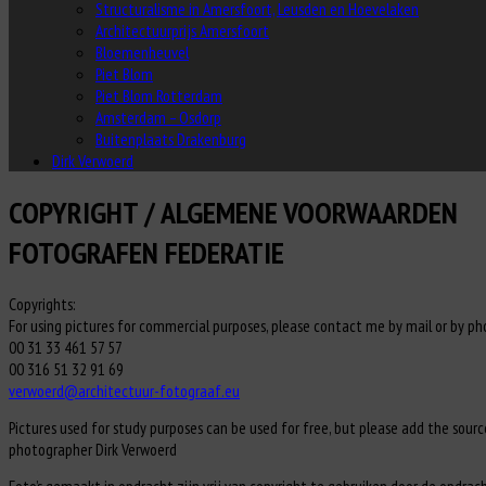
Structuralisme in Amersfoort, Leusden en Hoevelaken
Architectuurprijs Amersfoort
Bloemenheuvel
Piet Blom
Piet Blom Rotterdam
Amsterdam – Osdorp
Buitenplaats Drakenburg
Dirk Verwoerd
COPYRIGHT / ALGEMENE VOORWAARDEN
FOTOGRAFEN FEDERATIE
Copyrights:
For using pictures for commercial purposes, please contact me by mail or by ph
00 31 33 461 57 57
00 316 51 32 91 69
verwoerd@architectuur-fotograaf.eu
Pictures used for study purposes can be used for free, but please add the sourc
photographer Dirk Verwoerd
Foto’s gemaakt in opdracht zijn vrij van copyright te gebruiken door de opdrac