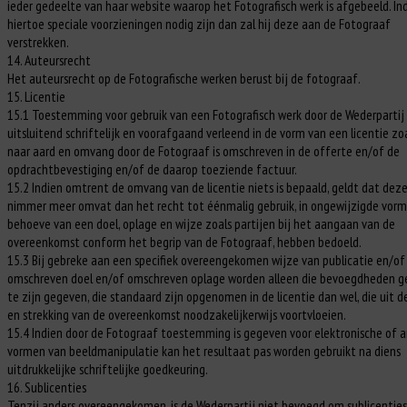
ieder gedeelte van haar website waarop het Fotografisch werk is afgebeeld. In
hiertoe speciale voorzieningen nodig zijn dan zal hij deze aan de Fotograaf
verstrekken.
14. Auteursrecht
Het auteursrecht op de Fotografische werken berust bij de fotograaf.
15. Licentie
15.1 Toestemming voor gebruik van een Fotografisch werk door de Wederpartij
uitsluitend schriftelijk en voorafgaand verleend in de vorm van een licentie zoa
naar aard en omvang door de Fotograaf is omschreven in de offerte en/of de
opdrachtbevestiging en/of de daarop toeziende factuur.
15.2 Indien omtrent de omvang van de licentie niets is bepaald, geldt dat dez
nimmer meer omvat dan het recht tot éénmalig gebruik, in ongewijzigde vorm
behoeve van een doel, oplage en wijze zoals partijen bij het aangaan van de
overeenkomst conform het begrip van de Fotograaf, hebben bedoeld.
15.3 Bij gebreke aan een specifiek overeengekomen wijze van publicatie en/of
omschreven doel en/of omschreven oplage worden alleen die bevoegdheden g
te zijn gegeven, die standaard zijn opgenomen in de licentie dan wel, die uit d
en strekking van de overeenkomst noodzakelijkerwijs voortvloeien.
15.4 Indien door de Fotograaf toestemming is gegeven voor elektronische of 
vormen van beeldmanipulatie kan het resultaat pas worden gebruikt na diens
uitdrukkelijke schriftelijke goedkeuring.
16. Sublicenties
Tenzij anders overeengekomen, is de Wederpartij niet bevoegd om sublicenties