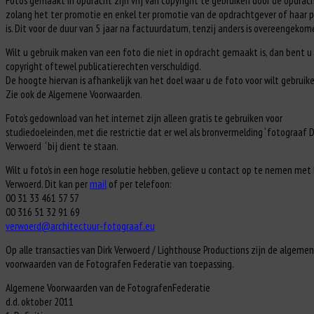
zolang het ter promotie en enkel ter promotie van de opdrachtgever of haar 
is. Dit voor de duur van 5 jaar na factuurdatum, tenzij anders is overeengekom
Wilt u gebruik maken van een foto die niet in opdracht gemaakt is, dan bent u
copyright oftewel publicatierechten verschuldigd.
De hoogte hiervan is afhankelijk van het doel waar u de foto voor wilt gebruike
Zie ook de Algemene Voorwaarden.
Foto’s gedownload van het internet zijn alleen gratis te gebruiken voor
studiedoeleinden, met die restrictie dat er wel als bronvermelding ‘ fotograaf D
Verwoerd ‘ bij dient te staan.
Wilt u foto’s in een hoge resolutie hebben, gelieve u contact op te nemen met 
Verwoerd. Dit kan per
mail
of per telefoon:
00 31 33 461 57 57
00 316 51 32 91 69
verwoerd@architectuur-fotograaf.eu
Op alle transacties van Dirk Verwoerd / Lighthouse Productions zijn de algeme
voorwaarden van de Fotografen Federatie van toepassing.
Algemene Voorwaarden van de FotografenFederatie
d.d. oktober 2011