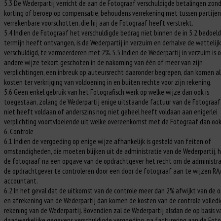
5.3 De Wederpartij verricht de aan de Fotograaf verschuldigde betalingen zon
korting of beroep op compensatie, behoudens verrekening met tussen partijen
verrekenbare voorschotten, die hij aan de Fotograaf heeft verstrekt.
5.4 Indien de Fotograaf het verschuldigde bedrag niet binnen de in 5.2 bedoel
termijn heeft ontvangen, is de Wederpartij in verzuim en derhalve de wettelij
verschuldigd, te vermeerderen met 2%. 5.5 Indien de Wederpartij in verzuim is 
andere wijze tekort geschoten in de nakoming van één of meer van zijn
verplichtingen, een inbreuk op auteursrecht daaronder begrepen, dan komen al
kosten ter verkrijging van voldoening in en buiten rechte voor zijn rekening.
5.6 Geen enkel gebruik van het Fotografisch werk op welke wijze dan ook is
toegestaan, zolang de Wederpartij enige uitstaande factuur van de Fotograaf
niet heeft voldaan of anderszins nog niet geheel heeft voldaan aan enigerlei
verplichting voortvloeiende uit welke overeenkomst met de Fotograaf dan ook
6. Controle
6.1 Indien de vergoeding op enige wijze afhankelijk is gesteld van feiten of
omstandigheden, die moeten blijken uit de administratie van de Wederpartij, 
de fotograaf na een opgave van de opdrachtgever het recht om de administra
de opdrachtgever te controleren door een door de fotograaf aan te wijzen RA
accountant.
6.2 In het geval dat de uitkomst van de controle meer dan 2% afwijkt van de 
en afrekening van de Wederpartij dan komen de kosten van de controle volledi
rekening van de Wederpartij. Bovendien zal de Wederpartij alsdan de op basis v
daadwerkelijke gegevens verschuldigde vergoeding, na facturering aan de Fot