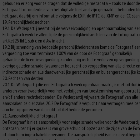
gehouden er zorg voor te dragen dat de volledige metadata – zoals ze door de
Fotograaf tot onderdeel van het digitale bestand zijn gemaakt – behouden bli
het gaat daarbij om informatie volgens de EXIF, de IPTC, de XMP en de ICC stan
19. Persoonlijkheidsrechten
19.1 De Wederpartij neemt bij de verveelvoudiging en openbaarmaking van ee
Fotografisch werk te allen tijde de persoonlijkheidsrechten van de fotograaf 
artikel 25 lid 1 sub c en d Aw in acht.
19.2 Bij schending van bedoelde persoonlijkheidrechten komt de Fotograaf ee
vergoeding toe van tenminste 100% van de door de Fotograaf gebruikelijk
gehanteerde licentievergoeding, zonder enig recht te verliezen op vergoeding
overige geleden schade (waaronder het recht op vergoeding van alle directe e
indirecte schade en alle daadwerkelijke gerechtelijke en buitengerechtelijke k
20. Rechten van derden
20.1 De Wederpartij die een Fotografisch werk openbaar maakt, is met uitsluit
anderen verantwoordelijk voor het verkrijgen van toestemming van geportret
en/of andere rechthebbenden. De Wederpartij vrijwaart de Fotograaf van alle
aanspraken te dier zake. 20.2 De Fotograaf is verplicht naar vermogen mee te
aan het opsporen van de in dit artikel bedoelde personen.
21. Aansprakelijkheid Fotograaf
De Fotograaf is niet aansprakelijk voor enige schade welke voor de Wederpartij 
ontstaan, tenzij er sprake is van grove schuld of opzet aan de zijde van de Fo
of door hem ingeschakelde personen. De aansprakelijkheid is in elk geval beper