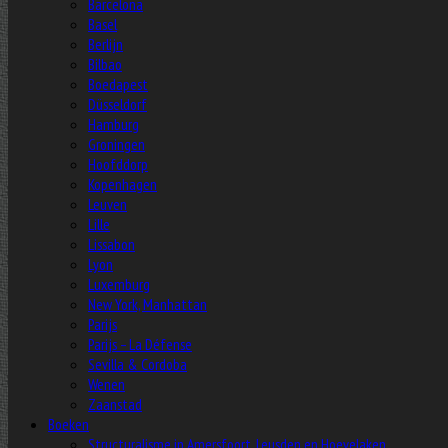
Barcelona
Basel
Berlijn
Bilbao
Boedapest
Düsseldorf
Hamburg
Groningen
Hoofddorp
Kopenhagen
Leuven
Lille
Lissabon
Lyon
Luxemburg
New York, Manhattan
Parijs
Parijs – La Défense
Sevilla & Cordoba
Wenen
Zaanstad
Boeken
Structuralisme in Amersfoort, Leusden en Hoevelaken