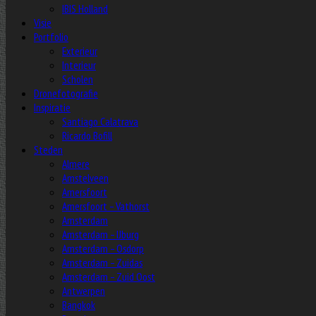
IBIS Holland
Visie
Portfolio
Exterieur
Interieur
Scholen
Dronefotografie
Inspiratie
Santiago Calatrava
Ricardo Bofill
Steden
Almere
Amstelveen
Amersfoort
Amersfoort – Vathorst
Amsterdam
Amsterdam – IJburg
Amsterdam – Osdorp
Amsterdam – Zuidas
Amsterdam – Zuid Oost
Antwerpen
Bangkok