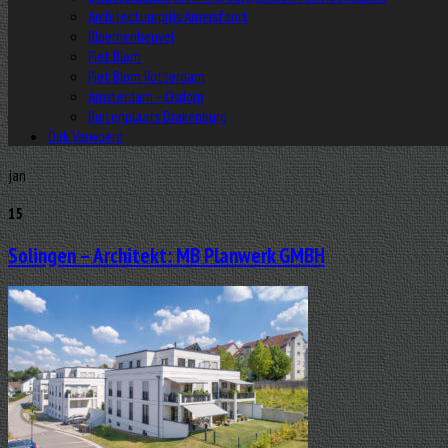
Architectuurprijs Amersfoort
Bloemenheuvel
Piet Blom
Piet Blom Rotterdam
Amsterdam – Osdorp
Buitenplaats Drakenburg
Dirk Verwoerd
jan
15
Solingen – Architekt: MB Planwerk GMBH