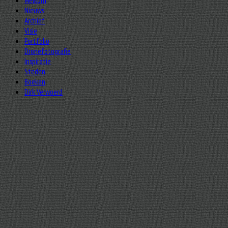
Welkom
Nieuws
Archief
Visie
Portfolio
Dronefotografie
Inspiratie
Steden
Boeken
Dirk Verwoerd