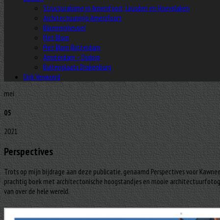
Structuralisme in Amersfoort, Leusden en Hoevelaken
Architectuurprijs Amersfoort
Bloemenheuvel
Piet Blom
Piet Blom Rotterdam
Amsterdam – Osdorp
Buitenplaats Drakenburg
Dirk Verwoerd
mei
05
2021
Perspectives
Trots op mijn bijdrage aan deze publicatie, genaamd Perspectives voor Kawnee
prachtig boek met architectonische hoogstandjes en mooie architectuurfotog
van over de hele wereld.