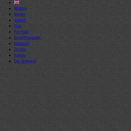
Welkom
Nieuws
Archief
Visie
Portfolio
Dronefotografie
Inspiratie
Steden
Boeken
Dirk Verwoerd