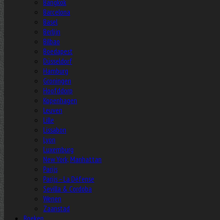
Bangkok
Barcelona
Basel
Berlijn
Bilbao
Boedapest
Düsseldorf
Hamburg
Groningen
Hoofddorp
Kopenhagen
Leuven
Lille
Lissabon
Lyon
Luxemburg
New York, Manhattan
Parijs
Parijs – La Défense
Sevilla & Cordoba
Wenen
Zaanstad
Boeken