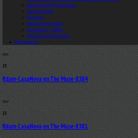
Architectuurprijs Amersfoort
Bloemenheuvel
Piet Blom
Piet Blom Rotterdam
Amsterdam – Osdorp
Buitenplaats Drakenburg
Dirk Verwoerd
nov
23
Rdam-CasaNova en The Muse-8384
nov
23
Rdam-CasaNova en The Muse-8381