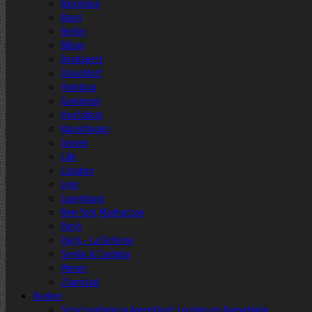
Barcelona
Basel
Berlijn
Bilbao
Boedapest
Düsseldorf
Hamburg
Groningen
Hoofddorp
Kopenhagen
Leuven
Lille
Lissabon
Lyon
Luxemburg
New York, Manhattan
Parijs
Parijs – La Défense
Sevilla & Cordoba
Wenen
Zaanstad
Boeken
Structuralisme in Amersfoort, Leusden en Hoevelaken