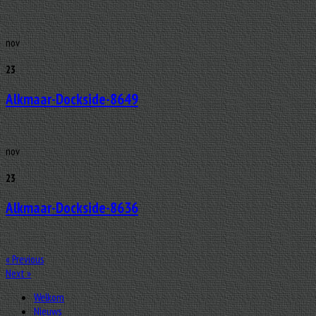
nov
23
Alkmaar-Dockside-8649
nov
23
Alkmaar-Dockside-8636
«
Previous
Next
»
Welkom
Nieuws