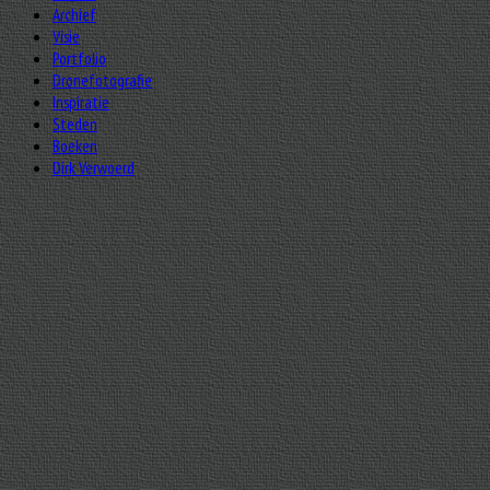
Archief
Visie
Portfolio
Dronefotografie
Inspiratie
Steden
Boeken
Dirk Verwoerd