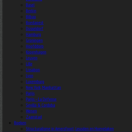
Basel
Berlijn
Bilbao
Boedapest
Düsseldorf
Hamburg
Groningen
Hoofddorp
Kopenhagen
Leuven
Lille
Lissabon
Lyon
Luxemburg
New York, Manhattan
Parijs
Parijs – La Défense
Sevilla & Cordoba
Wenen
Zaanstad
Boeken
Structuralisme in Amersfoort, Leusden en Hoevelaken