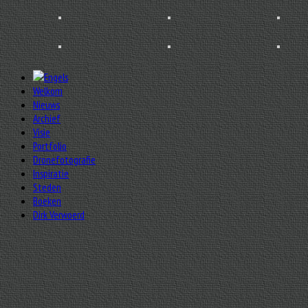
Welkom
Nieuws
Archief
Visie
Portfolio
Dronefotografie
Inspiratie
Steden
Boeken
Dirk Verwoerd