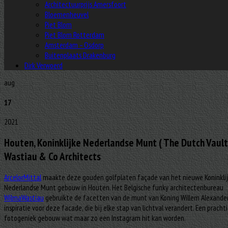
Architectuurprijs Amersfoort
Bloemenheuvel
Piet Blom
Piet Blom Rotterdam
Amsterdam – Osdorp
Buitenplaats Drakenburg
Dirk Verwoerd
aug
17
2021
Houten, Koninklijke Nederlandse Munt ( The Dutch Vault 
Wastiau & Co Architects
ArcelorMittal
maakte deze gouden golfplaten façade van het nieuwe Koninkli
Nederlandse Munt gebouw in Houten. Het Belgische funky architectenbureau
WilmaWastiau
gebruikte de facetten van de munt van Koning Willem Alexander
inspiratie voor deze facade, die bij elke stap van lichtval verandert. Een pracht
fotogeniek gebouw wat maar zo een Instagram hit kan worden.