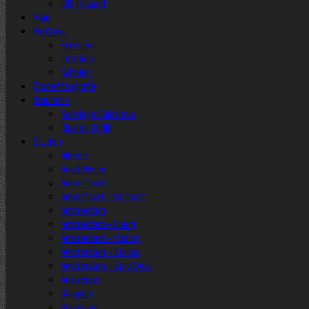
IBIS Holland
Visie
Portfolio
Exterieur
Interieur
Scholen
Dronefotografie
Inspiratie
Santiago Calatrava
Ricardo Bofill
Steden
Almere
Amstelveen
Amersfoort
Amersfoort – Vathorst
Amsterdam
Amsterdam – IJburg
Amsterdam – Osdorp
Amsterdam – Zuidas
Amsterdam – Zuid Oost
Antwerpen
Bangkok
Barcelona