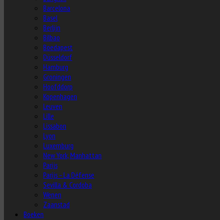
Barcelona
Basel
Berlijn
Bilbao
Boedapest
Düsseldorf
Hamburg
Groningen
Hoofddorp
Kopenhagen
Leuven
Lille
Lissabon
Lyon
Luxemburg
New York, Manhattan
Parijs
Parijs – La Défense
Sevilla & Cordoba
Wenen
Zaanstad
Boeken