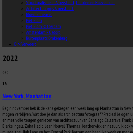
Structuralisme in Amersfoort, Leusden en Hoevelaken
Architectuurprijs Amersfoort
Bloemenheuvel
Piet Blom
Piet Blom Rotterdam
Amsterdam – Osdorp
Buitenplaats Drakenburg
Dirk Verwoerd
2022
dec
16
New York, Manhattan
Begin november heb ik de kans gekregen een week lang op Manhattan in New Y
mogen verblijven. Wat doe je dan als architectuurfotograaf? Precies! Je ogen u
en met volle teugen genieten van architectuur van Santiago Calatrava, Frank 
Bjarke Ingels, Zaha Hadid, Jean Nouvel, Thomas Heatherwick en natuurlijk ook 
musea, the High Lane en het Central Park. Kortom een heerlijke week en met o