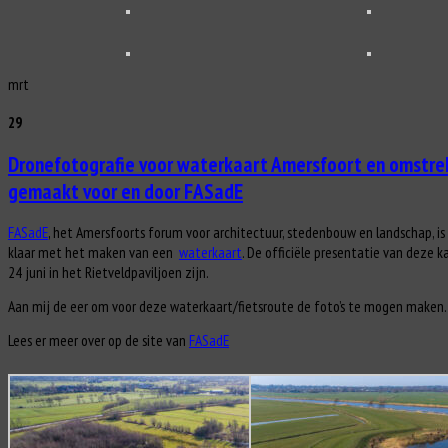
mrt
29
Dronefotografie voor waterkaart Amersfoort en omstre
gemaakt voor en door FASadE
FASadE
, het Amersfoorts forum voor architectuur, stedenbouw en landschap, is 
klaar met het maken van een
waterkaart
. De officiële presentatie van deze k
24 juni in het Rietveldpaviljoen zijn.
Aan mij de eer om voor deze waterkaart/fietsroute de foto’s te mogen maken.
Lees er meer over op de site van
FASadE